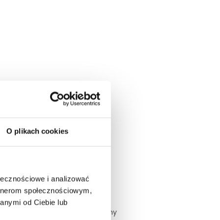
O plikach cookies
N
ołecznościowe i analizować
ademii Wychowania Fizycznego,
artnerom społecznościowym,
y, instruktor pływania oraz
anymi od Ciebie lub
snowboardu; spokojny, opanowany