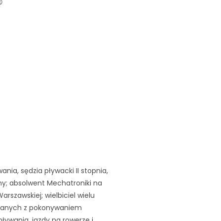

wania, sędzia pływacki II stopnia,
y; absolwent Mechatroniki na
arszawskiej; wielbiciel wielu
zanych z pokonywaniem
pływania, jazdy na rowerze i