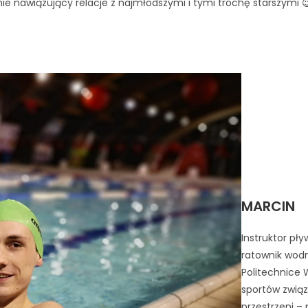
nie nawiązujący relacje z najmłodszymi i tymi trochę starszymi 
MARCIN
Instruktor pły
ratownik wodn
Politechnice W
sportów zwią
przestrzeni – 