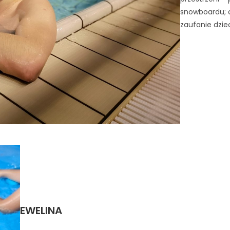
snowboardu; c
zaufanie dzie
EWELINA