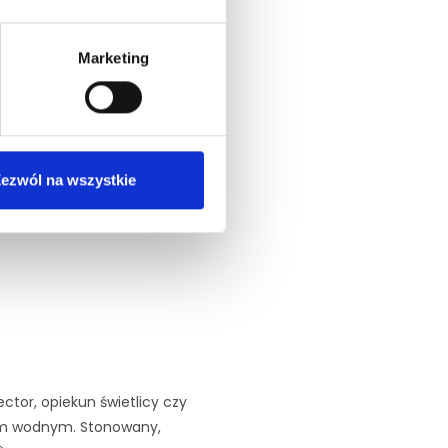
echnięty; do pracy podchodzi z
em i oddaniem.
Marketing
ezwól na wszystkie
ctor, opiekun świetlicy czy
iem wodnym. Stonowany,